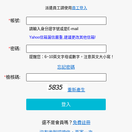
派遣員工請使用
員工登入
*
帳號:
請輸入身分證字號或是E-mail
Yahoo信箱漏信嚴重,建議更改其他信箱!
*
密碼:
提醒您：6~10英文字母或數字，注意英文大小寫！
忘記密碼
*
檢核碼:
重新產生
還不是會員嗎？
免費註冊