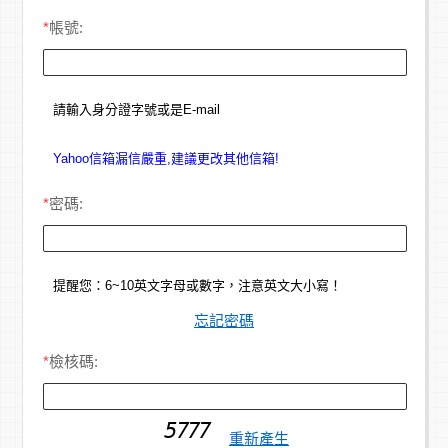
*
帳號:
請輸入身分證字號或是E-mail
Yahoo信箱漏信嚴重,建議更改其他信箱!
*
密碼:
提醒您：6~10英文字母或數字，注意英文大小寫！
忘記密碼
*
檢核碼:
重新產生