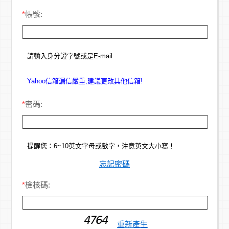
*
帳號:
請輸入身分證字號或是E-mail
Yahoo信箱漏信嚴重,建議更改其他信箱!
*
密碼:
提醒您：6~10英文字母或數字，注意英文大小寫！
忘記密碼
*
檢核碼:
重新產生