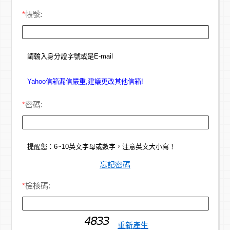
*
帳號:
請輸入身分證字號或是E-mail
Yahoo信箱漏信嚴重,建議更改其他信箱!
*
密碼:
提醒您：6~10英文字母或數字，注意英文大小寫！
忘記密碼
*
檢核碼:
重新產生