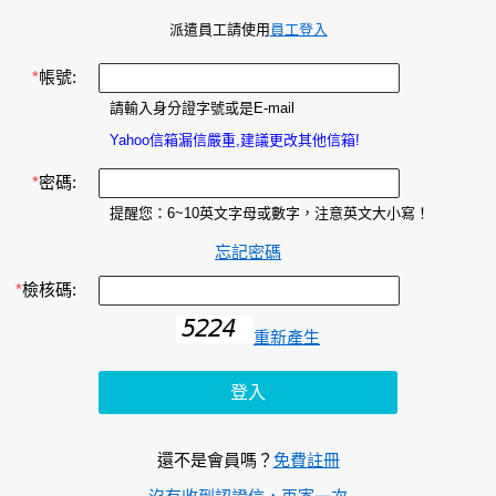
派遣員工請使用
員工登入
*
帳號:
請輸入身分證字號或是E-mail
Yahoo信箱漏信嚴重,建議更改其他信箱!
*
密碼:
提醒您：6~10英文字母或數字，注意英文大小寫！
忘記密碼
*
檢核碼:
重新產生
還不是會員嗎？
免費註冊