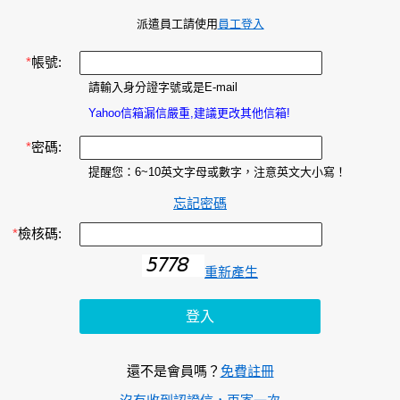
派遣員工請使用
員工登入
*
帳號:
請輸入身分證字號或是E-mail
Yahoo信箱漏信嚴重,建議更改其他信箱!
*
密碼:
提醒您：6~10英文字母或數字，注意英文大小寫！
忘記密碼
*
檢核碼:
重新產生
還不是會員嗎？
免費註冊