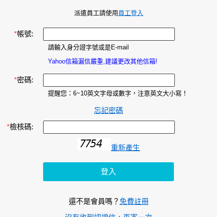
派遣員工請使用
員工登入
*
帳號:
請輸入身分證字號或是E-mail
Yahoo信箱漏信嚴重,建議更改其他信箱!
*
密碼:
提醒您：6~10英文字母或數字，注意英文大小寫！
忘記密碼
*
檢核碼:
重新產生
還不是會員嗎？
免費註冊