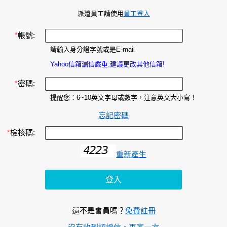
派遣員工請使用
員工登入
*
帳號:
請輸入身分證字號或是E-mail
Yahoo信箱漏信嚴重,建議更改其他信箱!
*
密碼:
提醒您：6~10英文字母或數字，注意英文大小寫！
忘記密碼
*
檢核碼:
重新產生
還不是會員嗎？
免費註冊