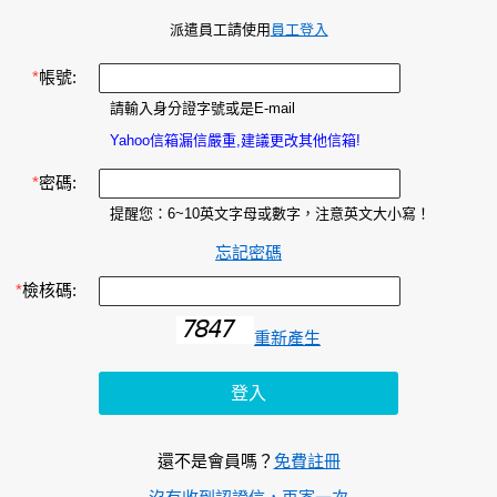
派遣員工請使用
員工登入
*
帳號:
請輸入身分證字號或是E-mail
Yahoo信箱漏信嚴重,建議更改其他信箱!
*
密碼:
提醒您：6~10英文字母或數字，注意英文大小寫！
忘記密碼
*
檢核碼:
重新產生
還不是會員嗎？
免費註冊