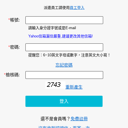
派遣員工請使用
員工登入
*
帳號:
請輸入身分證字號或是E-mail
Yahoo信箱漏信嚴重,建議更改其他信箱!
*
密碼:
提醒您：6~10英文字母或數字，注意英文大小寫！
忘記密碼
*
檢核碼:
重新產生
還不是會員嗎？
免費註冊