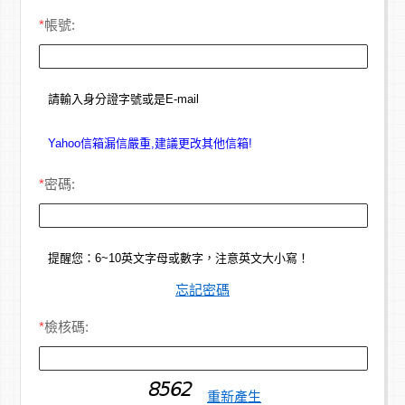
*
帳號:
請輸入身分證字號或是E-mail
Yahoo信箱漏信嚴重,建議更改其他信箱!
*
密碼:
提醒您：6~10英文字母或數字，注意英文大小寫！
忘記密碼
*
檢核碼:
重新產生