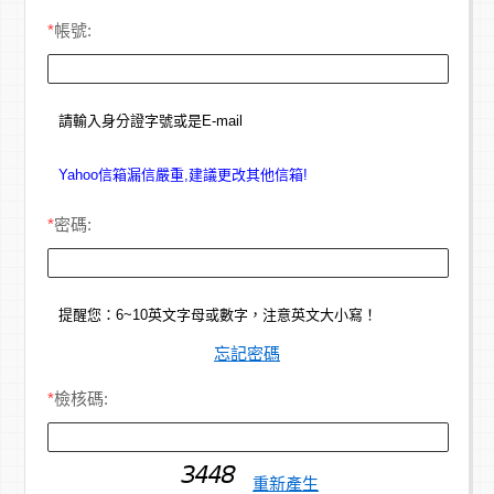
*
帳號:
請輸入身分證字號或是E-mail
Yahoo信箱漏信嚴重,建議更改其他信箱!
*
密碼:
提醒您：6~10英文字母或數字，注意英文大小寫！
忘記密碼
*
檢核碼:
重新產生