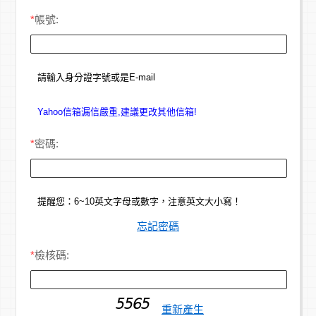
*
帳號:
請輸入身分證字號或是E-mail
Yahoo信箱漏信嚴重,建議更改其他信箱!
*
密碼:
提醒您：6~10英文字母或數字，注意英文大小寫！
忘記密碼
*
檢核碼:
重新產生