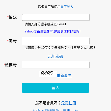
派遣員工請使用
員工登入
*
帳號:
請輸入身分證字號或是E-mail
Yahoo信箱漏信嚴重,建議更改其他信箱!
*
密碼:
提醒您：6~10英文字母或數字，注意英文大小寫！
忘記密碼
*
檢核碼:
重新產生
還不是會員嗎？
免費註冊