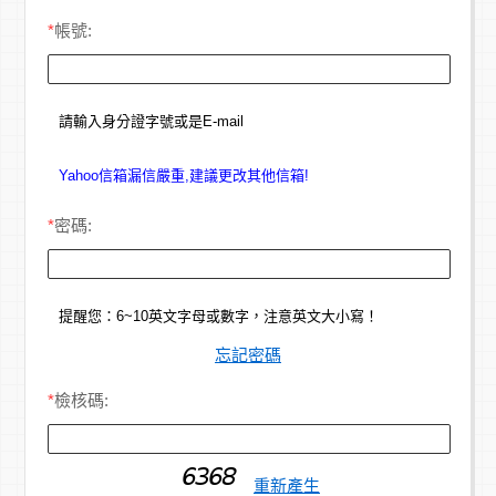
*
帳號:
請輸入身分證字號或是E-mail
Yahoo信箱漏信嚴重,建議更改其他信箱!
*
密碼:
提醒您：6~10英文字母或數字，注意英文大小寫！
忘記密碼
*
檢核碼:
重新產生