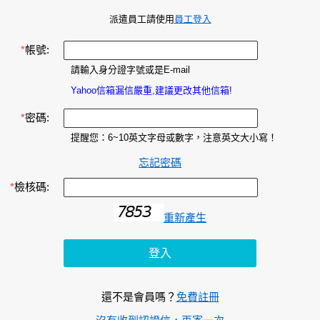
派遣員工請使用
員工登入
*
帳號:
請輸入身分證字號或是E-mail
Yahoo信箱漏信嚴重,建議更改其他信箱!
*
密碼:
提醒您：6~10英文字母或數字，注意英文大小寫！
忘記密碼
*
檢核碼:
重新產生
還不是會員嗎？
免費註冊