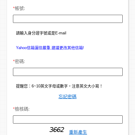
*
帳號:
請輸入身分證字號或是E-mail
Yahoo信箱漏信嚴重,建議更改其他信箱!
*
密碼:
提醒您：6~10英文字母或數字，注意英文大小寫！
忘記密碼
*
檢核碼:
重新產生