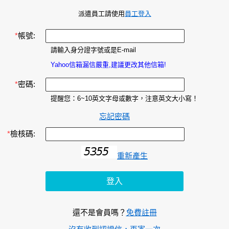
派遣員工請使用
員工登入
*
帳號:
請輸入身分證字號或是E-mail
Yahoo信箱漏信嚴重,建議更改其他信箱!
*
密碼:
提醒您：6~10英文字母或數字，注意英文大小寫！
忘記密碼
*
檢核碼:
重新產生
還不是會員嗎？
免費註冊