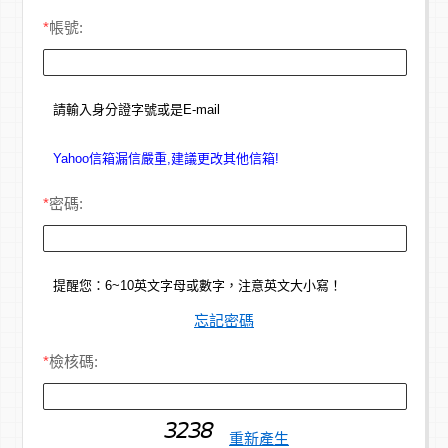
*
帳號:
請輸入身分證字號或是E-mail
Yahoo信箱漏信嚴重,建議更改其他信箱!
*
密碼:
提醒您：6~10英文字母或數字，注意英文大小寫！
忘記密碼
*
檢核碼:
重新產生