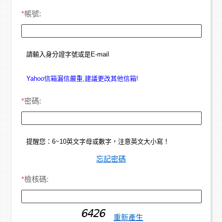
*
帳號:
請輸入身分證字號或是E-mail
Yahoo信箱漏信嚴重,建議更改其他信箱!
*
密碼:
提醒您：6~10英文字母或數字，注意英文大小寫！
忘記密碼
*
檢核碼:
重新產生