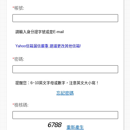
*
帳號:
請輸入身分證字號或是E-mail
Yahoo信箱漏信嚴重,建議更改其他信箱!
*
密碼:
提醒您：6~10英文字母或數字，注意英文大小寫！
忘記密碼
*
檢核碼:
重新產生