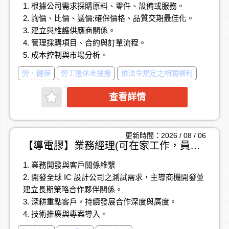
1. 根據公司需求採購原料、零件、設備或服務。
2. 詢價、比價、議價;確保價格、品質交期最佳化。
3. 建立與維護供應商關係。
4. 管理採購項目、合約與訂單流程。
5. 成本控制與市場分析。
6. 具跨國採購經驗佳(或紡織製程採購)。
勞、健保
勞工退休金提撥
依法令規定之相關福利
7. 材料開發及規範製作能力。
查看詳情
更新時間：2026 / 08 / 06
【導電膠】業務經理(可在家工作，員工認股福利)
1. 業務開發與客戶關係維繫
2. 開發全球 IC 設計公司之測試需求，主導商機開發並
建立長期策略合作夥伴關係。
3. 深耕重點客戶，持續發展合作深度與廣度。
4. 技術推廣與專案導入。
5. 負責 IC 測試解決方案之推廣，從客戶產品開發初期