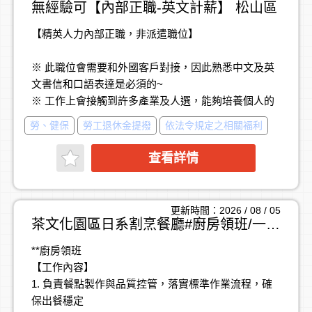
的關鍵夥伴。
無經驗可【內部正職-英文計薪】 松山區
【精英人力內部正職，非派遣職位】
※公司可提供之舞台
• IPO 國際化戰略核心角色：參與集團上市計畫，打造
※ 此職位會需要和外國客戶對接，因此熟悉中文及英
下一個百億級品牌生態系。
文書信和口語表達是必須的~
• 操盤 200+ 國際品牌：涵蓋影音、Podcast、生活選
※ 工作上會接觸到許多產業及人選，能夠培養個人的
品，掌握市場話語權。
敏感度，是個正向成長的環境。有計薪時效的壓力，
• 直屬經營層：直接向副總經理、總經理報告，參與核
勞、健保
勞工退休金提撥
依法令規定之相關福利
適合細心、耐心的人。
心決策。
• 資源與成就感：站在全台最大影音代理平台，帶領團
查看詳情
※ 無經驗可，薪資依學經歷核定
隊改變產業格局
※ 具相關工作經驗較多者，薪 可 議 ✔
更新時間：2026 / 08 / 05
我們的工作環境很友善活潑，但也很有挑戰性；工作
茶文化園區日系割烹餐廳#廚房領班/一級廚師
步調將會充滿變化，也充滿成就感。
**廚房領班
你/妳主要負責的將會是：
【工作內容】
【 工 作 內 容 】
1. 負責餐點製作與品質控管，落實標準作業流程，確
1.派遣員工薪資計算 / 客戶端請款作業
保出餐穩定
2.派遣員工出缺勤管理