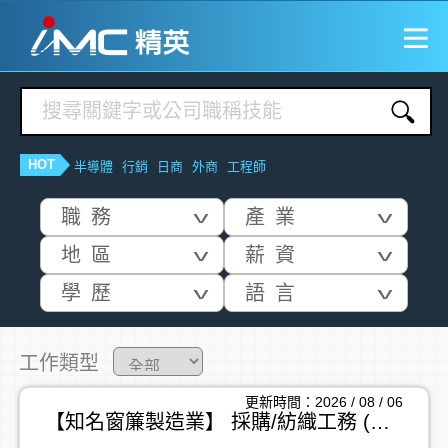
HOT
半導體
行銷
日商
外商
工程師
職務
產業
ⅴ
ⅴ
地區
薪資
ⅴ
ⅴ
學歷
語言
ⅴ
ⅴ
工作類型
更新時間：2026 / 08 / 06
【知名窗簾製造業】 採購/紡織工務 (年薪百萬, 友善環境,出差機會多)