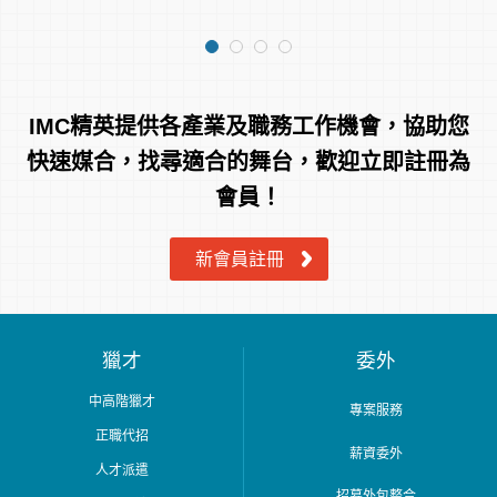
務、客服經歷尤佳)
1.獎金福利：年終獎金、績效獎金、全勤獎金
2.職工福利：三節+生日禮券
3.津貼福利：區站評核通過核發，最高月薪+2000元
4.其他福利：出勤供餐優惠、員工用餐折扣＆折扣券、
IMC精英提供各產業及職務工作機會，協助您
春酒聚餐摸彩、店舖聚餐、員工旅遊
快速媒合，找尋適合的舞台，歡迎立即註冊為
【備註】
會員！
1. 南屯區店點預計2月開幕，開幕前配合至西屯或烏日
店點受訓
新會員註冊
2. 其他店點安排以烏日與台中東區為主
獵才
委外
中高階獵才
專案服務
正職代招
薪資委外
人才派遣
招募外包整合