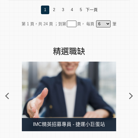
~這麼高的CP值，別猶豫快手刀來應徵┌(≧∇≦)┘~
4.配合廚房流程與服務節奏調整出餐
1
2
3
4
5
下一頁
5.完成其他主管交辦事項
【工作內容】
【薪資】月薪45,000以上+空班津貼
第
1
頁，共 24 頁
；到第
頁， 每頁
筆
外場
1. 接待帶位、餐點介紹
2. 桌邊服務、出餐上菜
3. 進貨協助、環境整潔維持
精選職缺
4. 主管交辦事項
內場
1. 食材備料、烹煮、擺盤
2. 進貨整理
3. 主管交辦事項
【薪資】
通過試用期月薪36,000，通過站別考核會再調薪~
最高加2,000!! 加薪機會不嫌多!
IMC精英招募專員 - 捷運小巨蛋站
大學以上學歷畢業，具1年以上工作經驗（業
【優質福利】