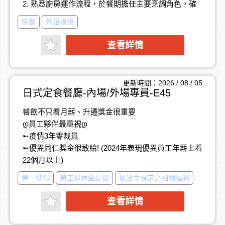
2. 熟悉廚房運作流程，於餐期擔任主要烹調角色，確
3.派遣員工關係管理
保現場營運順暢
4.協助主管會議口譯及文件翻譯
供餐
外語環境
3. 管理食材庫存、叫貨與備料，具成本控制與損耗管
5.主管交辦事項
理概念
查看詳情
4. 維持內場環境清潔與食品衛生標準，具高度自我要
【 薪 資 福 利 】
求
※ 非業務職位，無業績壓力
5. 協助主廚／副主廚執行內場營運管理（人力安排、
固定月薪 (依學經歷核定)、二節禮金禮盒、年終獎金
更新時間：2026 / 08 / 05
器具與資產管理等）
(依績效)、
日式定食餐廳-內場/外場專員-E45
6. 負責人員訓練與發展（教育訓練、績效評估、交叉
生日禮金、生日假、旅遊補助、旅遊假、免費部門聚
餐飲不只看月薪、升遷獎金很重要
訓練規劃）
餐
დ員工夥伴最重視დ
7. 執行主管交辦事項
➸疫情3年零裁員
【薪資】月薪50,000以上+空班津貼
➸優異同仁獎金很敢給! (2024年表現優異員工年薪上看
22個月以上)
---------------------------------------------------------------
➸人才訓練不藏私、升遷透明有機會
勞、健保
勞工退休金提撥
依法令規定之相關福利
穩健發展的餐飲才值得加入!
**一級廚師
➸知名定食品牌去年正式股票上市、計畫持續擴點
1.獨立負責指定料理項目（生食、熱食、燒物等）
查看詳情
➸甭擔心一朝沒工作或永遠原地踏步
2.依照菜單標準進行出餐與品質控管
3.協助新進人員技術指導與現場支援