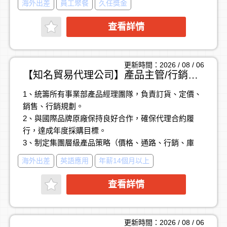
海外出差
員工聚餐
久任獎金
即切入導入至量產階段。
6. 與客戶工程團隊深入討論技術細節與應用情境，提
查看詳情
供最適化的測試解決方案。
7. 跨部門協作內部研發與工程團隊，確保專案順利落
地與交付。
更新時間：2026 / 08 / 06
8. 負責業務報價策略制定、商務談判及合約簽署與管
【知名貿易代理公司】產品主管/行銷主管, 年薪160萬~190萬
理。
1、統籌所有事業部產品經理團隊，負責訂貨、定價、
9. 主導整體市場策略布局、需求分析及商機評估。
銷售、行銷規劃。
10.收集並分析半導體市場趨勢、競爭對手動態與客戶
2、與國際品牌原廠保持良好合作，確保代理合約履
需求，持續調整與優化業務策略。
行，達成年度採購目標。
3、制定集團層級產品策略（價格、通路、行銷、庫
【職務亮點與優勢】
存）。
彈性工作型態： 支援遠端居家辦公（WFH），每月僅
海外出差
英語應用
年薪14個月以上
4、監控數據與績效，確保銷售與利潤達成，提升庫存
需進公司 4～5 天。
週轉效率。
完善資源補助： 補助自備車用油資與通訊電話津貼。
查看詳情
5、跨部門協調通路、電商、行銷、公關，推動品牌代
理效益最大化。
6、定期向副總經理與總經理報告，成為集團經營決策
更新時間：2026 / 08 / 06