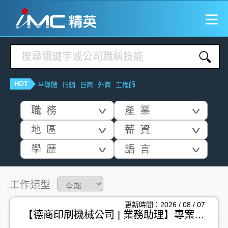
HOT
半導體
行銷
日商
外商
工程師
職務
產業
ⅴ
ⅴ
地區
薪資
ⅴ
ⅴ
學歷
語言
ⅴ
ⅴ
工作類型
更新時間：2026 / 08 / 07
【德商印刷機械公司 | 業務助理】專案管理 | 帳務支援 | 資料彙整 | ADW170