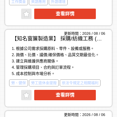
工作獎金
英語應用
外語環境
3.國內外參展、跨部門專案協助
• 支援業務相關行政及商業流程
4.其他主管交辦事項
查看詳情
▍專案與主管支援
• 協助主管處理行政事務、簡報製作及資料整理
• 協助跨部門專案追蹤與執行，提升作業效率
更新時間：2026 / 08 / 06
【知名窗簾製造業】 採購/紡織工務 (年薪百萬, 友善環境,出差機會多)
【工作地點】
1. 根據公司需求採購原料、零件、設備或服務。
• 新北市中和區板南路659號（捷運中原站步行約1分
2. 詢價、比價、議價;確保價格、品質交期最佳化。
鐘）
3. 建立與維護供應商關係。
4. 管理採購項目、合約與訂單流程。
【上班時間】
5. 成本控制與市場分析。
• 日班｜週一～週五｜週休二日
6. 具跨國採購經驗佳(或紡織製程採購)。
勞、健保
勞工退休金提撥
依法令規定之相關福利
7. 材料開發及規範製作能力。
查看詳情
更新時間：2026 / 08 / 06