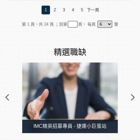
1
2
3
4
5
下一頁
我們的工作環境很友善活潑，但也很有挑戰性；工作
步調將會充滿變化，也充滿成就感。
第
1
頁，共 24 頁
；到第
頁， 每頁
筆
你/妳主要負責的將會是：
【 工 作 內 容 】
1.派遣員工薪資計算 / 客戶端請款作業
2.派遣員工出缺勤管理
精選職缺
3.派遣員工關係管理
4.協助主管會議口譯及文件翻譯
5.主管交辦事項
【 薪 資 福 利 】
※ 非業務職位，無業績壓力
固定月薪 (依學經歷核定)、二節禮金禮盒、年終獎金
(依績效)、
生日禮金、生日假、旅遊補助、旅遊假、免費部門聚
餐
IMC精英招募專員 - 捷運小巨蛋站
大學以上學歷畢業，具1年以上工作經驗（業