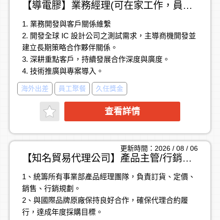
【導電膠】業務經理(可在家工作，員工認股福利)
1. 業務開發與客戶關係維繫
2. 開發全球 IC 設計公司之測試需求，主導商機開發並
建立長期策略合作夥伴關係。
3. 深耕重點客戶，持續發展合作深度與廣度。
4. 技術推廣與專案導入。
5. 負責 IC 測試解決方案之推廣，從客戶產品開發初期
海外出差
員工聚餐
久任獎金
即切入導入至量產階段。
6. 與客戶工程團隊深入討論技術細節與應用情境，提
查看詳情
供最適化的測試解決方案。
7. 跨部門協作內部研發與工程團隊，確保專案順利落
地與交付。
更新時間：2026 / 08 / 06
8. 負責業務報價策略制定、商務談判及合約簽署與管
【知名貿易代理公司】產品主管/行銷主管, 年薪160萬~190萬
理。
1、統籌所有事業部產品經理團隊，負責訂貨、定價、
9. 主導整體市場策略布局、需求分析及商機評估。
銷售、行銷規劃。
10.收集並分析半導體市場趨勢、競爭對手動態與客戶
2、與國際品牌原廠保持良好合作，確保代理合約履
需求，持續調整與優化業務策略。
行，達成年度採購目標。