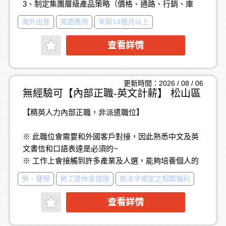
3、制定集團層級產品策略（價格、通路、行銷、庫
【職務亮點與優勢】
存）。
彈性工作型態： 支援遠端居家辦公（WFH），每月僅
海外出差
英語應用
年薪14個月以上
4、監控數據與績效，確保銷售與利潤達成，提升庫存
需進公司 4～5 天。
週轉效率。
完善資源補助： 補助自備車用油資與通訊電話津貼。
查看詳情
5、跨部門協調通路、電商、行銷、公關，推動品牌代
理效益最大化。
6、定期向副總經理與總經理報告，成為集團經營決策
更新時間：2026 / 08 / 06
的關鍵夥伴。
無經驗可【內部正職-英文計薪】 松山區
【精英人力內部正職，非派遣職位】
※公司可提供之舞台
• IPO 國際化戰略核心角色：參與集團上市計畫，打造
※ 此職位會需要和外國客戶對接，因此熟悉中文及英
下一個百億級品牌生態系。
文書信和口語表達是必須的~
• 操盤 200+ 國際品牌：涵蓋影音、Podcast、生活選
※ 工作上會接觸到許多產業及人選，能夠培養個人的
品，掌握市場話語權。
敏感度，是個正向成長的環境。有計薪時效的壓力，
• 直屬經營層：直接向副總經理、總經理報告，參與核
勞、健保
勞工退休金提撥
依法令規定之相關福利
適合細心、耐心的人。
心決策。
• 資源與成就感：站在全台最大影音代理平台，帶領團
查看詳情
※ 無經驗可，薪資依學經歷核定
隊改變產業格局
※ 具相關工作經驗較多者，薪 可 議 ✔