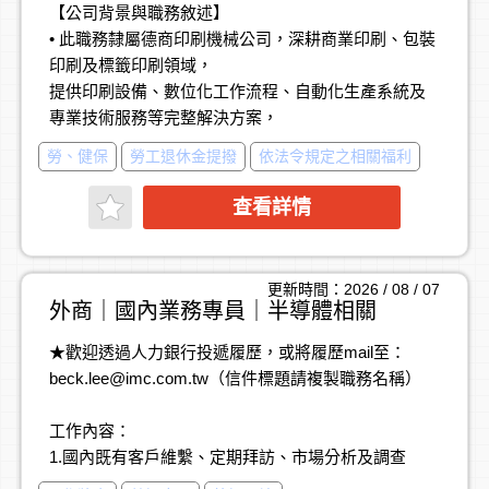
【公司背景與職務敘述】
• 此職務隸屬德商印刷機械公司，深耕商業印刷、包裝
印刷及標籤印刷領域，
提供印刷設備、數位化工作流程、自動化生產系統及
專業技術服務等完整解決方案，
此次招募正職業務助理（Sales Coordinator），主要是
勞、健保
勞工退休金提撥
依法令規定之相關福利
協助業務團隊處理客戶資料管理、
業務行政、帳務追蹤及主管專案支援，並與各部門協
查看詳情
作，確保商業流程順暢運作。
【工作內容】
更新時間：2026 / 08 / 07
▍業務支援
外商｜國內業務專員｜半導體相關
• 維護 CRM（Salesforce）客戶資料及商機資訊
★歡迎透過人力銀行投遞履歷，或將履歷mail至：
• 協助製作業務簡報、分析報表及會議資料
beck.lee@imc.com.tw
（信件標題請複製職務名稱）
• 支援業務日常行政作業及內部協調
工作內容：
▍帳務與行政支援
1.國內既有客戶維繫、定期拜訪、市場分析及調查
• 協助客戶帳款核對及應收帳款追蹤
2.產品報價、帳款回收及處理
• 跟進未結事項，協助跨部門溝通與問題處理