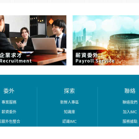
委外
探索
聯絡
專案服務
新鮮人專區
聯絡我們
薪資委外
知識庫
加入IMC
招募外包整合
認識IMC
服務據點
職涯教練
IMC精準－服