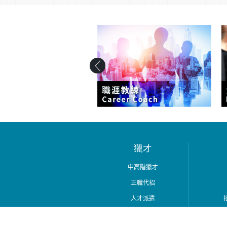
獵才
中高階獵才
正職代招
人才派遣
專家派遣