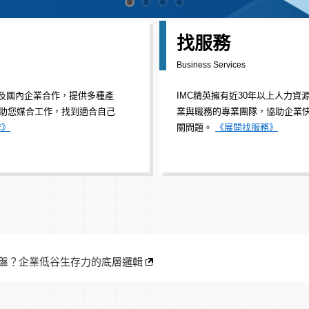
* 主動應徵理想職務，提升專業顧
找服務
機會！
Business Services
最新職缺
/
中高階職缺
/
兼職打工
* 成為會員，享受個人化會員中心
商及國內企業合作，提供多種產
IMC精英擁有近30年以上人力資
涵蓋履歷管理 / 職缺媒合 / 訊息推播 /
助您媒合工作，找到適合自己
業與職務的專業團隊，協助企業
記錄管理。
會員中心
作》
關問題。
《展開找服務》
風如何翻盤？企業低谷生存力的底層邏輯