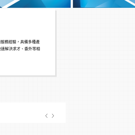
問為您媒合的
企業求才：
中高階獵才
、
正職代招
、
人才派
委外服務：
薪資委外
、
專案外包
人才發展：
企業教練
、
教練式領導力
、
員
服務
專家派遣：
資深專家明確企業問題，以實務
源服務經驗，具備多種產
 新鮮人專區參與 /
生命禮儀：
量身規劃服務方案，留下愛與情
快速解決求才、委外等相