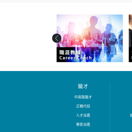
獵才
中高階獵才
正職代招
人才派遣
專家派遣