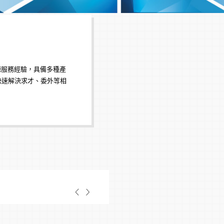
問為您媒合的
企業求才：
中高階獵才
、
正職代招
、
人才派
委外服務：
薪資委外
、
專案外包
人才發展：
企業教練
、
教練式領導力
、
員
服務
專家派遣：
資深專家明確企業問題，以實務
源服務經驗，具備多種產
 新鮮人專區參與 /
生命禮儀：
量身規劃服務方案，留下愛與情
快速解決求才、委外等相