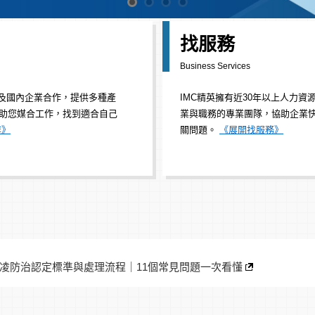
* 主動應徵理想職務，提升專業顧
找服務
機會！
Business Services
最新職缺
/
中高階職缺
/
兼職打工
* 成為會員，享受個人化會員中心
商及國內企業合作，提供多種產
IMC精英擁有近30年以上人力資
涵蓋履歷管理 / 職缺媒合 / 訊息推播 /
助您媒合工作，找到適合自己
業與職務的專業團隊，協助企業
記錄管理。
會員中心
作》
關問題。
《展開找服務》
026職場霸凌防治認定標準與處理流程｜11個常見問題一次看懂