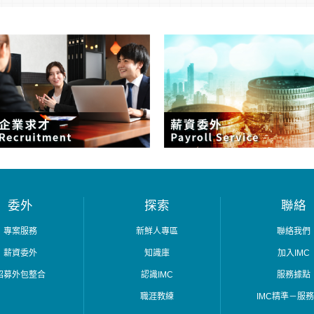
委外
探索
聯絡
專案服務
新鮮人專區
聯絡我們
薪資委外
知識庫
加入IMC
招募外包整合
認識IMC
服務據點
職涯教練
IMC精準－服