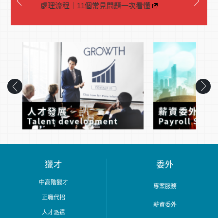
處理流程｜11個常見問題一次看懂
獵才
委外
中高階獵才
專案服務
正職代招
薪資委外
人才派遣