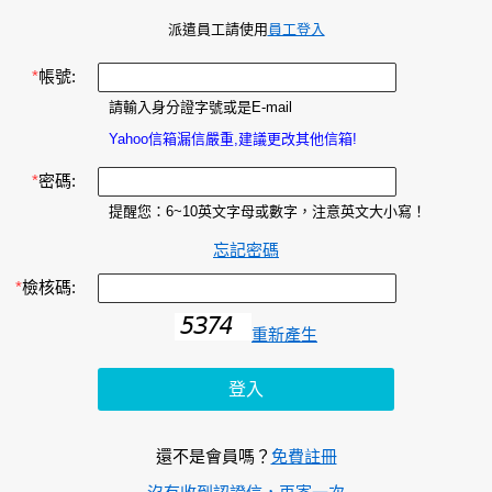
派遣員工請使用
員工登入
*
帳號:
請輸入身分證字號或是E-mail
Yahoo信箱漏信嚴重,建議更改其他信箱!
*
密碼:
提醒您：6~10英文字母或數字，注意英文大小寫！
忘記密碼
*
檢核碼:
重新產生
還不是會員嗎？
免費註冊