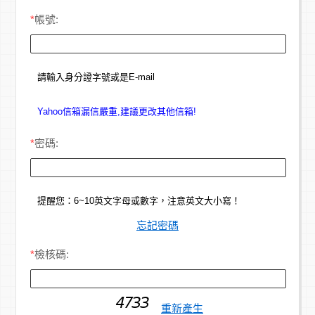
*
帳號:
請輸入身分證字號或是E-mail
Yahoo信箱漏信嚴重,建議更改其他信箱!
*
密碼:
提醒您：6~10英文字母或數字，注意英文大小寫！
忘記密碼
*
檢核碼:
重新產生