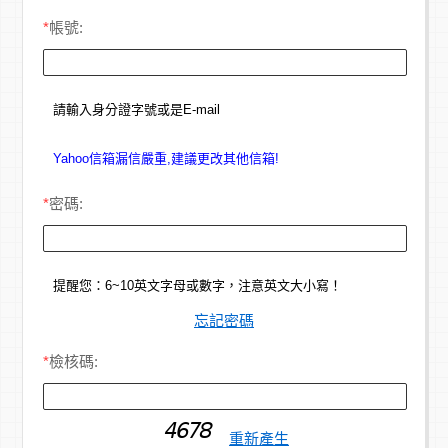
*
帳號:
請輸入身分證字號或是E-mail
Yahoo信箱漏信嚴重,建議更改其他信箱!
*
密碼:
提醒您：6~10英文字母或數字，注意英文大小寫！
忘記密碼
*
檢核碼:
重新產生