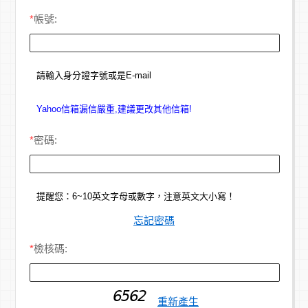
*
帳號:
請輸入身分證字號或是E-mail
Yahoo信箱漏信嚴重,建議更改其他信箱!
*
密碼:
提醒您：6~10英文字母或數字，注意英文大小寫！
忘記密碼
*
檢核碼:
重新產生