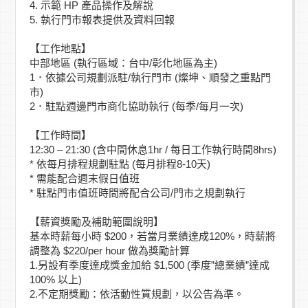
4. 示範 HP 產品操作及解說
5. 執行門市報表提供及資料回報
【工作地點】
中部地區 (執行區域：台中/彰化地區為主)
1．依據公司規劃派駐/執行門市 (燦坤、順發之重點門
市)
2．駐點週邊門市商化協助執行 (每季/每月一次)
【工作時間】
12:30 – 21:30 (含中間休息1hr / 每日工作執行時間8hrs)
* 依每月排程規劃駐點 (每月排程8-10天)
* 需能配合週末假日值班
* 駐點門市值班時間將配合公司/門市之規劃執行
【薪資獎勵及補助範圍說明】
基本時薪每小時 $200，若當月業績達成120%，時薪將
調整為 $220/per hour 做為獎勵計算
1.另設有季度達成獎金加給 $1,500 (季度”總業績”達成
100% 以上)
2.不定期獎勵：依活動性質規劃，以公告為準。