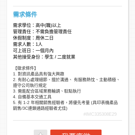
需求條件
需求學位：高中(職)以上
管理責任：不需負擔管理責任
休假制度：周休二日
需求人數：1人
可上班日：一個月內
其他接受身份：學生 / 二度就業
【徵求條件】
1. 對資訊產品具有強大興趣
2. 有耐心處理細節、擅於溝通、 有服務熱忱、主動積極、
遵守公司執行規定
3. 需能配合區域業務輪調、駐點執行
4. 自備基本交通工具
5. 有 1-2 年相關銷售經驗者，將優先考量 (具印表機產品
銷售/3C連鎖通路經驗者尤佳)
#IMC335308E29