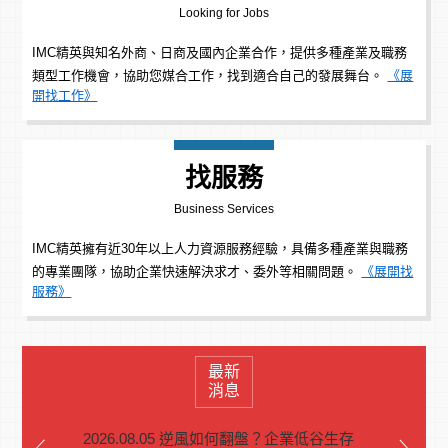
Looking for Jobs
IMC精英與知名外商、日商及國內企業合作，提供多種產業及職務
類型工作機會，協助您媒合工作，找到適合自己的發展舞台。
《展
開找工作》
找服務
Business Services
IMC精英擁有近30年以上人力資源服務經驗，具備多種產業與職務
的專業團隊，協助企業快速解決求才、委外等相關問題。
《展開找
服務》
最新
消息
2026.08.05 逆風如何翻盤？企業低谷生存