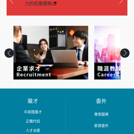
力的底層邏輯
獵才
委外
中高階獵才
專案服務
正職代招
薪資委外
人才派遣