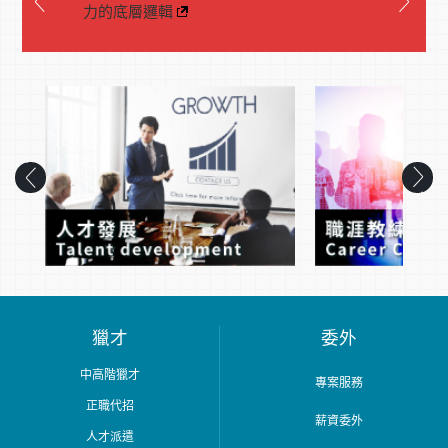
力的底層邏輯
獵才
委外
中高階獵才
專案服務
正職代招
薪資委外
人才派遣