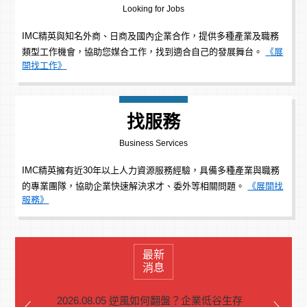
Looking for Jobs
IMC精英與知名外商、日商及國內企業合作，提供多種產業及職務
類型工作機會，協助您媒合工作，找到適合自己的發展舞台。
《展
開找工作》
找服務
Business Services
IMC精英擁有近30年以上人力資源服務經驗，具備多種產業與職務
的專業團隊，協助企業快速解決求才、委外等相關問題。
《展開找
服務》
最新
消息
2026.08.05 逆風如何翻盤？企業低谷生存